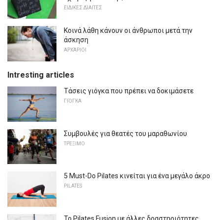
ΕΙΔΙΚΈΣ ΔΊΑΙΤΕΣ
Κοινά λάθη κάνουν οι άνθρωποι μετά την
άσκηση
ΑΡΧΆΡΙΟΙ
Intresting articles
Τάσεις γιόγκα που πρέπει να δοκιμάσετε
ΓΙΌΓΚΑ
Συμβουλές για θεατές του μαραθωνίου
ΤΡΈΞΙΜΟ
5 Must-Do Pilates κινείται για ένα μεγάλο άκρο
PILATES
Το Pilates Fusion με άλλες δραστηριότητες