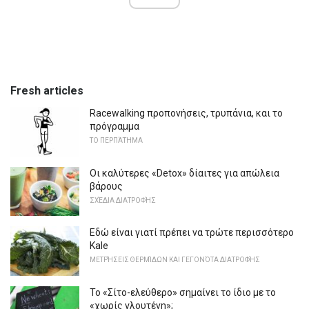
Fresh articles
Racewalking προπονήσεις, τρυπάνια, και το
πρόγραμμα
ΤΟ ΠΕΡΠΆΤΗΜΑ
Οι καλύτερες «Detox» δίαιτες για απώλεια
βάρους
ΣΧΈΔΙΑ ΔΙΑΤΡΟΦΉΣ
Εδώ είναι γιατί πρέπει να τρώτε περισσότερο
Kale
ΜΕΤΡΉΣΕΙΣ ΘΕΡΜΊΔΩΝ ΚΑΙ ΓΕΓΟΝΌΤΑ ΔΙΑΤΡΟΦΉΣ
Το «Σίτο-ελεύθερο» σημαίνει το ίδιο με το
«χωρίς γλουτένη»;