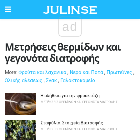
ad
Μετρήσεις θερμίδων και
γεγονότα διατροφής
More:
Φρούτα και λαχανικά
,
Νερό και Ποτά
,
Πρωτεΐνες
,
Ολικής αλέσεως
,
Σνακ
,
Γαλακτοκομείο
Η αλήθεια για την φρουκτόζη
ΜΕΤΡΉΣΕΙΣ ΘΕΡΜΊΔΩΝ ΚΑΙ ΓΕΓΟΝΌΤΑ ΔΙΑΤΡΟΦΉΣ
Σταφύλια: Στοιχεία Διατροφής
ΜΕΤΡΉΣΕΙΣ ΘΕΡΜΊΔΩΝ ΚΑΙ ΓΕΓΟΝΌΤΑ ΔΙΑΤΡΟΦΉΣ