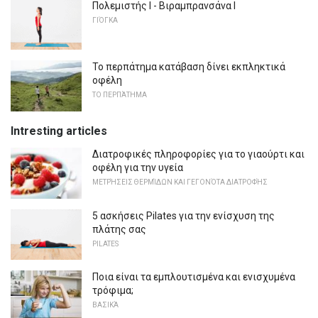
Πολεμιστής Ι - Βιραμπρανσάνα Ι
ΓΙΌΓΚΑ
Το περπάτημα κατάβαση δίνει εκπληκτικά
οφέλη
ΤΟ ΠΕΡΠΆΤΗΜΑ
Intresting articles
Διατροφικές πληροφορίες για το γιαούρτι και
οφέλη για την υγεία
ΜΕΤΡΉΣΕΙΣ ΘΕΡΜΊΔΩΝ ΚΑΙ ΓΕΓΟΝΌΤΑ ΔΙΑΤΡΟΦΉΣ
5 ασκήσεις Pilates για την ενίσχυση της
πλάτης σας
PILATES
Ποια είναι τα εμπλουτισμένα και ενισχυμένα
τρόφιμα;
ΒΑΣΙΚΆ