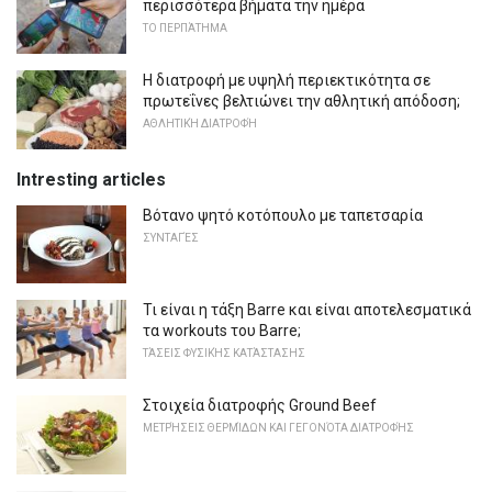
περισσότερα βήματα την ημέρα
ΤΟ ΠΕΡΠΆΤΗΜΑ
Η διατροφή με υψηλή περιεκτικότητα σε
πρωτεΐνες βελτιώνει την αθλητική απόδοση;
ΑΘΛΗΤΙΚΉ ΔΙΑΤΡΟΦΉ
Intresting articles
Βότανο ψητό κοτόπουλο με ταπετσαρία
ΣΥΝΤΑΓΈΣ
Τι είναι η τάξη Barre και είναι αποτελεσματικά
τα workouts του Barre;
ΤΆΣΕΙΣ ΦΥΣΙΚΉΣ ΚΑΤΆΣΤΑΣΗΣ
Στοιχεία διατροφής Ground Beef
ΜΕΤΡΉΣΕΙΣ ΘΕΡΜΊΔΩΝ ΚΑΙ ΓΕΓΟΝΌΤΑ ΔΙΑΤΡΟΦΉΣ