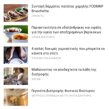
Συνταγή δέρματος πατάτας χαμηλής FODMAP
Bruschetta
ΣΥΝΤΑΓΈΣ
Περιεκτικότητα σε υδατάνθρακες και οφέλη
για την υγεία των αποξηραμένων βερίκοκων
ΣΧΈΔΙΑ ΔΙΑΤΡΟΦΉΣ
4 απλές δοκιμές γυμναστικής που μπορείτε να
κάνετε στο σπίτι
ΥΓΕΊΑ ΚΑΙ ΤΗΝ ΑΣΦΆΛΕΙΑ
Μαθαίνοντας να αποδεχτείτε τα λάθη της
διατροφής
ΒΑΣΙΚΆ
Γεγονότα Διατροφής Φυσικού Βούτυρου
ΜΕΤΡΉΣΕΙΣ ΘΕΡΜΊΔΩΝ ΚΑΙ ΓΕΓΟΝΌΤΑ ΔΙΑΤΡΟΦΉΣ