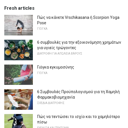
Fresh articles
Πώς να κάνετε Vrschikasana ή Scorpion Yoga
Pose
ΓΙΌΓΚΑ
6 συμβουλές για την εξοικονόμηση χρημάτων
για υγιείς τρώγοντες
ΔΙΑΤΡΟΦΉ ΓΙΑ ΑΠΏΛΕΙΑ ΒΆΡΟΥΣ
Γιόγκα εγκυμοσύνης
ΓΙΌΓΚΑ
6 Συμβουλές Προϋπολογισμού για τη Χαμηλή
Φαρμακοβιομηχανία
ΣΧΈΔΙΑ ΔΙΑΤΡΟΦΉΣ
Πώς να τεντώσει το ισχίο και το χαμηλότερο
πίσω
ΕΥΕΛΙΞΊΑ ΚΑΙ ΤΈΝΤΩΜΑ