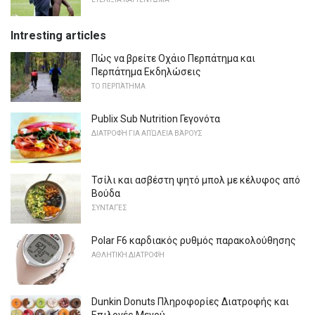
Intresting articles
Πώς να βρείτε Οχάιο Περπάτημα και
Περπάτημα Εκδηλώσεις
ΤΟ ΠΕΡΠΆΤΗΜΑ
Publix Sub Nutrition Γεγονότα
ΔΙΑΤΡΟΦΉ ΓΙΑ ΑΠΏΛΕΙΑ ΒΆΡΟΥΣ
Τσίλι και ασβέστη ψητό μπολ με κέλυφος από
Βούδα
ΣΥΝΤΑΓΈΣ
Polar F6 καρδιακός ρυθμός παρακολούθησης
ΑΘΛΗΤΙΚΉ ΔΙΑΤΡΟΦΉ
Dunkin Donuts Πληροφορίες Διατροφής και