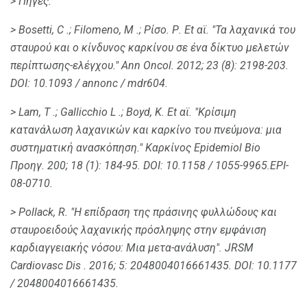
> Πηγές:
> Bosetti, C .;
Filomeno, Μ .;
Ρίσο.
Ρ. Et αϊ.
"Τα λαχανικά του
σταυρού και ο κίνδυνος καρκίνου σε ένα δίκτυο μελετών
περίπτωσης-ελέγχου."
Ann Oncol.
2012;
23 (8): 2198-203.
DOI: 10.1093 / annonc / mdr604.
> Lam, Τ .;
Gallicchio L .;
Boyd, Κ. Et αϊ.
"Κρίσιμη
κατανάλωση λαχανικών και καρκίνο του πνεύμονα: μια
συστηματική ανασκόπηση."
Καρκίνος Epidemiol Bio
Προηγ.
200;
18 (1): 184-95.
DOI: 10.1158 / 1055-9965.EPI-
08-0710.
> Pollack, R. "Η επίδραση της πράσινης φυλλώδους και
σταυροειδούς λαχανικής πρόσληψης στην εμφάνιση
καρδιαγγειακής νόσου: Μια μετα-ανάλυση".
JRSM
Cardiovasc Dis
.
2016;
5: 2048004016661435.
DOI: 10.1177
/ 2048004016661435.