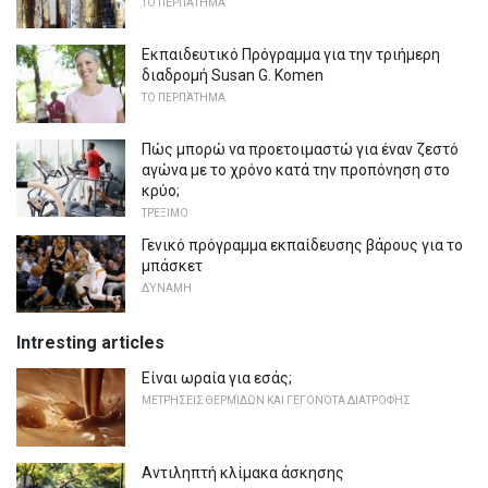
ΤΟ ΠΕΡΠΆΤΗΜΑ
Εκπαιδευτικό Πρόγραμμα για την τριήμερη
διαδρομή Susan G. Komen
ΤΟ ΠΕΡΠΆΤΗΜΑ
Πώς μπορώ να προετοιμαστώ για έναν ζεστό
αγώνα με το χρόνο κατά την προπόνηση στο
κρύο;
ΤΡΈΞΙΜΟ
Γενικό πρόγραμμα εκπαίδευσης βάρους για το
μπάσκετ
ΔΎΝΑΜΗ
Intresting articles
Είναι ωραία για εσάς;
ΜΕΤΡΉΣΕΙΣ ΘΕΡΜΊΔΩΝ ΚΑΙ ΓΕΓΟΝΌΤΑ ΔΙΑΤΡΟΦΉΣ
Αντιληπτή κλίμακα άσκησης