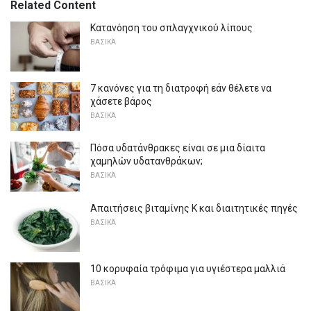
Related Content
Κατανόηση του σπλαγχνικού λίπους
ΒΑΣΙΚΆ
7 κανόνες για τη διατροφή εάν θέλετε να
χάσετε βάρος
ΒΑΣΙΚΆ
Πόσα υδατάνθρακες είναι σε μια δίαιτα
χαμηλών υδατανθράκων;
ΒΑΣΙΚΆ
Απαιτήσεις βιταμίνης Κ και διαιτητικές πηγές
ΒΑΣΙΚΆ
10 κορυφαία τρόφιμα για υγιέστερα μαλλιά
ΒΑΣΙΚΆ