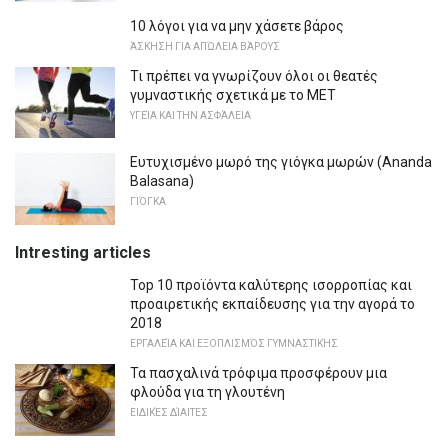
10 λόγοι για να μην χάσετε βάρος
ΆΣΚΗΣΗ ΓΙΑ ΑΠΏΛΕΙΑ ΒΆΡΟΥΣ
Τι πρέπει να γνωρίζουν όλοι οι θεατές
γυμναστικής σχετικά με το MET
ΥΓΕΊΑ ΚΑΙ ΤΗΝ ΑΣΦΆΛΕΙΑ
Ευτυχισμένο μωρό της γιόγκα μωρών (Ananda
Balasana)
ΓΙΌΓΚΑ
Intresting articles
Top 10 προϊόντα καλύτερης ισορροπίας και
προαιρετικής εκπαίδευσης για την αγορά το
2018
ΕΡΓΑΛΕΊΑ ΚΑΙ ΕΞΟΠΛΙΣΜΌΣ ΓΥΜΝΑΣΤΙΚΉΣ
Τα πασχαλινά τρόφιμα προσφέρουν μια
φλούδα για τη γλουτένη
ΕΙΔΙΚΈΣ ΔΊΑΙΤΕΣ