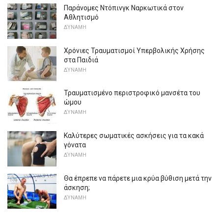
Παράνομες Ντόπινγκ Ναρκωτικά στον
Αθλητισμό
ΔΎΝΑΜΗ
Χρόνιες Τραυματισμοί Υπερβολικής Χρήσης
στα Παιδιά
ΔΎΝΑΜΗ
Τραυματισμένο περιστροφικό μανσέτα του
ώμου
ΔΎΝΑΜΗ
Καλύτερες σωματικές ασκήσεις για τα κακά
γόνατα
ΔΎΝΑΜΗ
Θα έπρεπε να πάρετε μια κρύα βύθιση μετά την
άσκηση;
ΔΎΝΑΜΗ