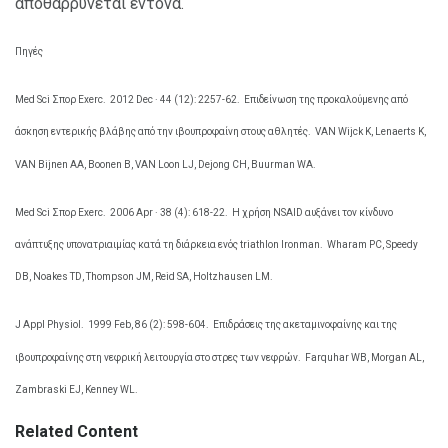
αποθαρρύνεται έντονα.
Πηγές
Med Sci Σπορ Exerc.
2012 Dec · 44 (12): 2257-62.
Επιδείνωση της προκαλούμενης από
άσκηση εντερικής βλάβης από την ιβουπροφαίνη στους αθλητές.
VAN Wijck Κ, Lenaerts Κ,
VAN Bijnen ΑΑ, Boonen Β, VAN Loon LJ, Dejong CH, Buurman WA.
Med Sci Σπορ Exerc.
2006 Apr · 38 (4): 618-22.
Η χρήση NSAID αυξάνει τον κίνδυνο
ανάπτυξης υπονατριαιμίας κατά τη διάρκεια ενός triathlon Ironman.
Wharam PC, Speedy
DB, Noakes TD, Thompson JM, Reid SA, Holtzhausen LM.
J Appl Physiol.
1999 Feb, 86 (2): 598-604.
Επιδράσεις της ακεταμινοφαίνης και της
ιβουπροφαίνης στη νεφρική λειτουργία στο στρες των νεφρών.
Farquhar WB, Morgan AL,
Zambraski EJ, Kenney WL.
Related Content