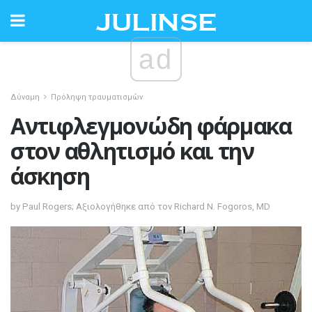
ad
Δύναμη
Πρόληψη τραυματισμών
Αντιφλεγμονώδη φάρμακα
στον αθλητισμό και την
άσκηση
by Paul Rogers; Αξιολογήθηκε από τον Richard N. Fogoros, MD